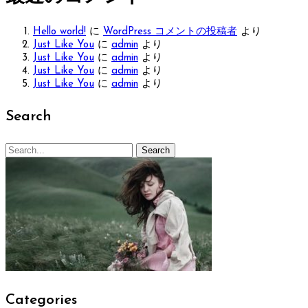
Hello world!
に
WordPress コメントの投稿者
より
Just Like You
に
admin
より
Just Like You
に
admin
より
Just Like You
に
admin
より
Just Like You
に
admin
より
Search
Search
Search
for:
Categories