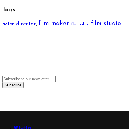
Tags
film maker
film studio
director
actor
,
,
,
,
film online
We
can't wait
to see you.
Twitter