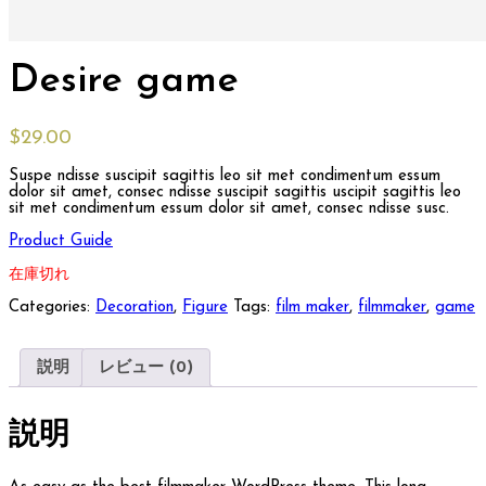
Desire game
$
29.00
Suspe ndisse suscipit sagittis leo sit met condimentum essum
dolor sit amet, consec ndisse suscipit sagittis uscipit sagittis leo
sit met condimentum essum dolor sit amet, consec ndisse susc.
Product Guide
在庫切れ
Categories:
Decoration
,
Figure
Tags:
film maker
,
filmmaker
,
game
説明
レビュー (0)
説明