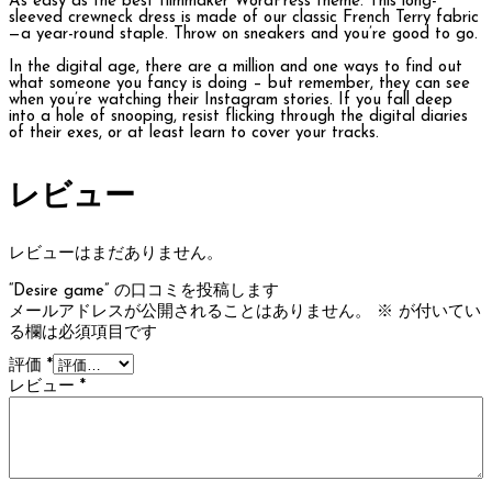
As easy as the best filmmaker WordPress theme. This long-
sleeved crewneck dress is made of our classic French Terry fabric
—a year-round staple. Throw on sneakers and you’re good to go.
In the digital age, there are a million and one ways to find out
what someone you fancy is doing – but remember, they can see
when you’re watching their Instagram stories. If you fall deep
into a hole of snooping, resist flicking through the digital diaries
of their exes, or at least learn to cover your tracks.
レビュー
レビューはまだありません。
“Desire game” の口コミを投稿します
メールアドレスが公開されることはありません。
※
が付いてい
る欄は必須項目です
評価
*
レビュー
*