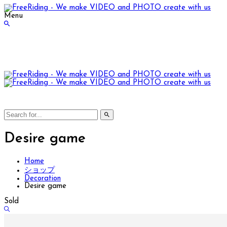
Menu
Desire game
Home
ショップ
Decoration
Desire game
Sold