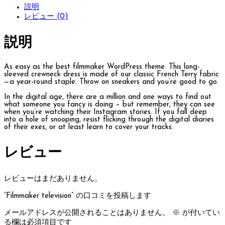
説明
レビュー (0)
説明
As easy as the best filmmaker WordPress theme. This long-
sleeved crewneck dress is made of our classic French Terry fabric
—a year-round staple. Throw on sneakers and you’re good to go.
In the digital age, there are a million and one ways to find out
what someone you fancy is doing – but remember, they can see
when you’re watching their Instagram stories. If you fall deep
into a hole of snooping, resist flicking through the digital diaries
of their exes, or at least learn to cover your tracks.
レビュー
レビューはまだありません。
“Filmmaker television” の口コミを投稿します
メールアドレスが公開されることはありません。
※
が付いてい
る欄は必須項目です