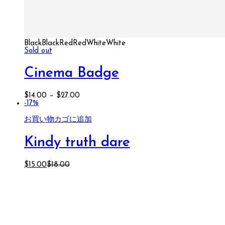
Black
Black
Red
Red
White
White
Sold out
Cinema Badge
$
14.00
–
$
27.00
-17%
お買い物カゴに追加
Kindy truth dare
$
15.00
$
18.00
We
can't wait
to see you.