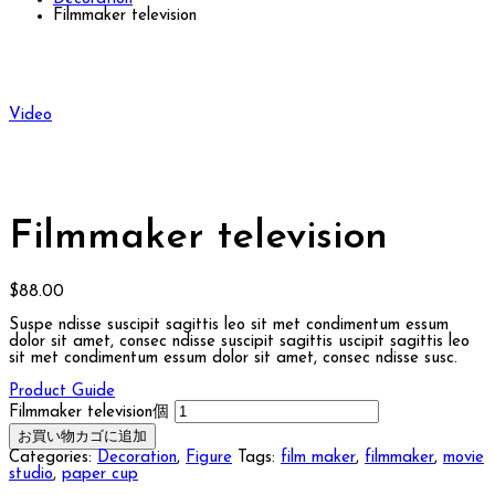
Filmmaker television
Video
Filmmaker television
$
88.00
Suspe ndisse suscipit sagittis leo sit met condimentum essum
dolor sit amet, consec ndisse suscipit sagittis uscipit sagittis leo
sit met condimentum essum dolor sit amet, consec ndisse susc.
Product Guide
Filmmaker television個
お買い物カゴに追加
Categories:
Decoration
,
Figure
Tags:
film maker
,
filmmaker
,
movie
studio
,
paper cup